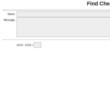
Find Che
Name
Message
n1n3 - n1n3 =