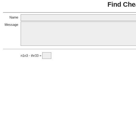
Find Che
Name
Message
n1n3 - thr33 =