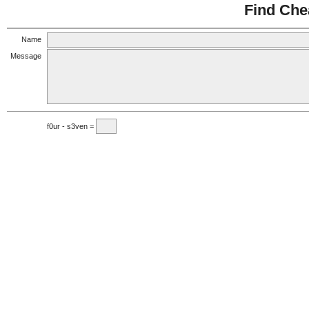
Find Che
Name
Message
f0ur - s3ven =